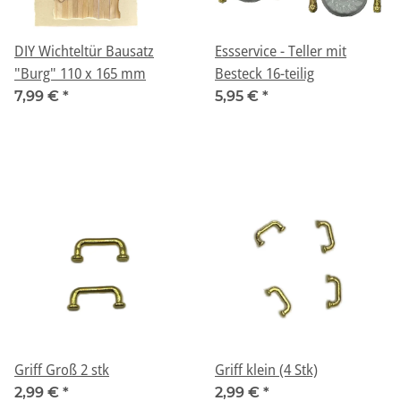
DIY Wichteltür Bausatz
Essservice - Teller mit
"Burg" 110 x 165 mm
Besteck 16-teilig
7,99 €
*
5,95 €
*
Griff Groß 2 stk
Griff klein (4 Stk)
2,99 €
*
2,99 €
*