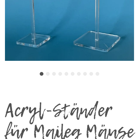
Acryl-Ständer
für Maileg Mäuse