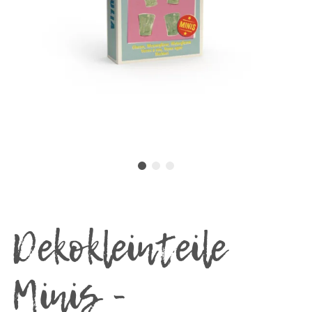
Dekokleinteile
Minis -