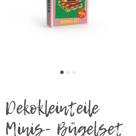
Dekokleinteile
Minis- Bügelset