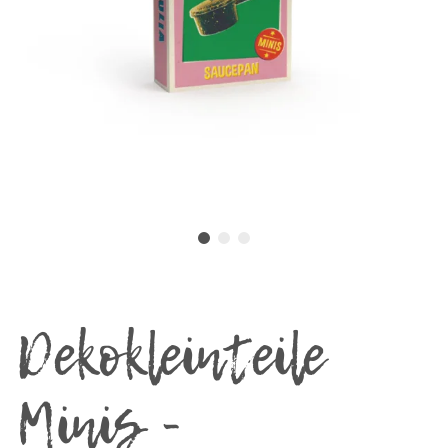
Dekokleinteile
Minis -