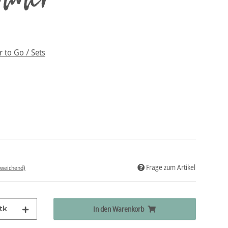
r to Go / Sets
Frage zum Artikel
bweichend)
tk
In den Warenkorb