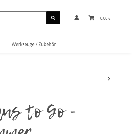
0,00 €
Werkzeuge / Zubehör
us to Go -
immer