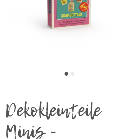
Dekokleinteile
Minis -