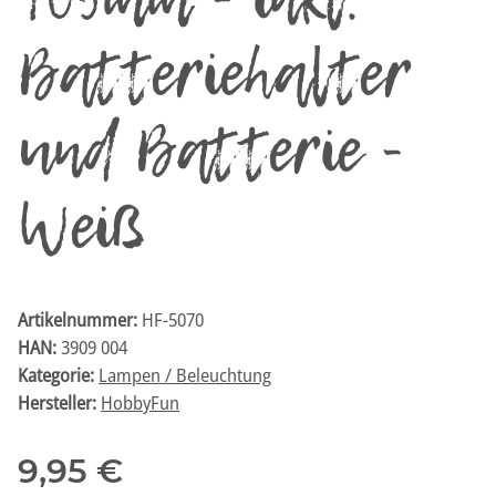
105mm - inkl.
Batteriehalter
und Batterie -
Weiß
Artikelnummer:
HF-5070
HAN:
3909 004
Kategorie:
Lampen / Beleuchtung
Hersteller:
HobbyFun
9,95 €