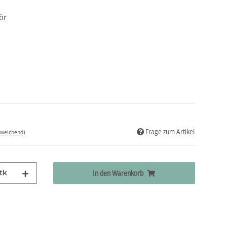
ör
Frage zum Artikel
bweichend)
tk
In den Warenkorb