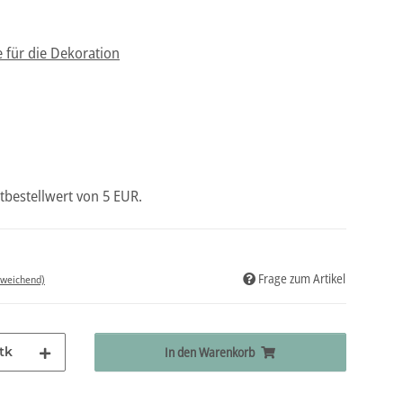
e für die Dekoration
tbestellwert von 5 EUR.
Frage zum Artikel
bweichend)
tk
In den Warenkorb