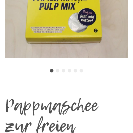
Pappmaschee
zur freien