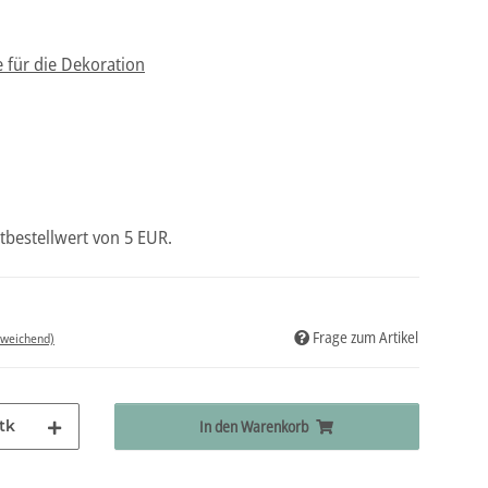
e für die Dekoration
tbestellwert von 5 EUR.
Frage zum Artikel
bweichend)
tk
In den Warenkorb