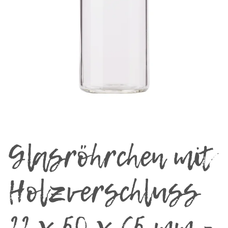
Glasröhrchen mit
Holzverschluss